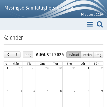
Mysingsö Samfällighetsförening
10 augusti 2026
Kalender
AUGUSTI 2026
Idag
Månad
Vecka
Dag
v
Mån
Tis
Ons
Tor
Fre
Lör
Sön
31
27
28
29
30
31
1
2
32
3
4
5
6
7
8
9